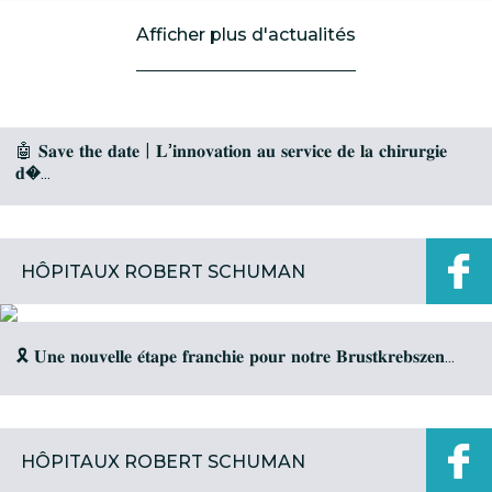
Afficher plus d'actualités
FHRS
🤖 𝐒𝐚𝐯𝐞 𝐭𝐡𝐞 𝐝𝐚𝐭𝐞 | 𝐋’𝐢𝐧𝐧𝐨𝐯𝐚𝐭𝐢𝐨𝐧 𝐚𝐮 𝐬𝐞𝐫𝐯𝐢𝐜𝐞 𝐝𝐞 𝐥𝐚 𝐜𝐡𝐢𝐫𝐮𝐫𝐠𝐢𝐞
𝐝�...
HÔPITAUX ROBERT SCHUMAN
🎗️ 𝐔𝐧𝐞 𝐧𝐨𝐮𝐯𝐞𝐥𝐥𝐞 𝐞́𝐭𝐚𝐩𝐞 𝐟𝐫𝐚𝐧𝐜𝐡𝐢𝐞 𝐩𝐨𝐮𝐫 𝐧𝐨𝐭𝐫𝐞 𝐁𝐫𝐮𝐬𝐭𝐤𝐫𝐞𝐛𝐬𝐳𝐞𝐧...
HÔPITAUX ROBERT SCHUMAN