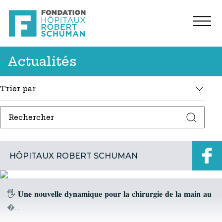
Actualités
Trier par
HÔPITAUX ROBERT SCHUMAN
🖐️ 𝐔𝐧𝐞 𝐧𝐨𝐮𝐯𝐞𝐥𝐥𝐞 𝐝𝐲𝐧𝐚𝐦𝐢𝐪𝐮𝐞 𝐩𝐨𝐮𝐫 𝐥𝐚 𝐜𝐡𝐢𝐫𝐮𝐫𝐠𝐢𝐞 𝐝𝐞 𝐥𝐚 𝐦𝐚𝐢𝐧 𝐚𝐮
�...