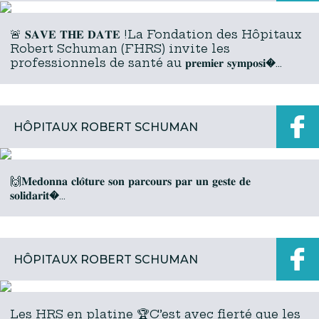
🚨 𝐒𝐀𝐕𝐄 𝐓𝐇𝐄 𝐃𝐀𝐓𝐄 !La Fondation des Hôpitaux
Robert Schuman (FHRS) invite les
professionnels de santé au 𝐩𝐫𝐞𝐦𝐢𝐞𝐫 𝐬𝐲𝐦𝐩𝐨𝐬𝐢�...
HÔPITAUX ROBERT SCHUMAN
🙌𝐌𝐞𝐝𝐨𝐧𝐧𝐚 𝐜𝐥𝐨̂𝐭𝐮𝐫𝐞 𝐬𝐨𝐧 𝐩𝐚𝐫𝐜𝐨𝐮𝐫𝐬 𝐩𝐚𝐫 𝐮𝐧 𝐠𝐞𝐬𝐭𝐞 𝐝𝐞
𝐬𝐨𝐥𝐢𝐝𝐚𝐫𝐢𝐭�...
HÔPITAUX ROBERT SCHUMAN
Les HRS en platine 🏆C’est avec fierté que les