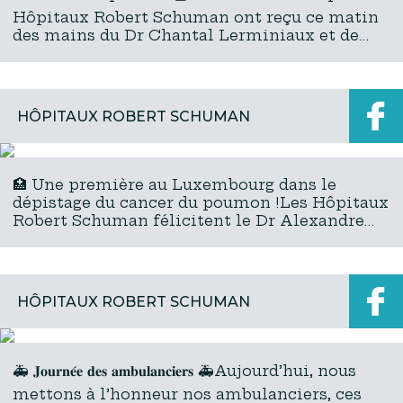
Hôpitaux Robert Schuman ont reçu ce matin
des mains du Dr Chantal Lerminiaux et de
Marie Eeman le diplôme de l’accréditation
ACI au niveau pla...
HÔPITAUX ROBERT SCHUMAN
🏥 Une première au Luxembourg dans le
dépistage du cancer du poumon !Les Hôpitaux
Robert Schuman félicitent le Dr Alexandre
Cordebar, radiologue, pour l’obtention de la
Certification européen...
HÔPITAUX ROBERT SCHUMAN
🚑 𝐉𝐨𝐮𝐫𝐧𝐞́𝐞 𝐝𝐞𝐬 𝐚𝐦𝐛𝐮𝐥𝐚𝐧𝐜𝐢𝐞𝐫𝐬 🚑Aujourd’hui, nous
mettons à l’honneur nos ambulanciers, ces