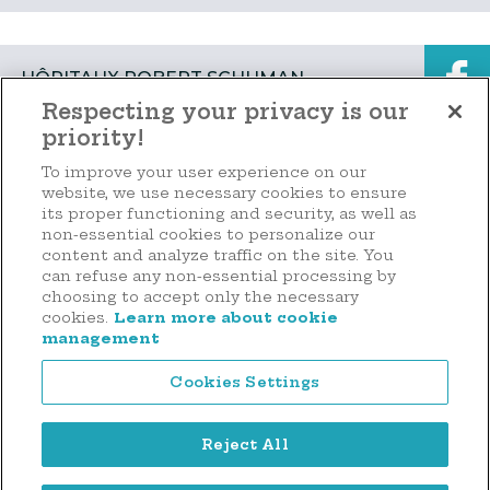
vun de Patiente geleescht hunn – sief et an
den Urgencen oder op d...
HÔPITAUX ROBERT SCHUMAN
Respecting your privacy is our
priority!
📅 𝐒𝐚𝐯𝐞 𝐭𝐡𝐞 𝐝𝐚𝐭𝐞 !Les Hôpitaux Robert Schuman
Faire un don
To improve your user experience on our
ont le plaisir de vous inviter à une 𝐜𝐨𝐧𝐟𝐞́𝐫𝐞𝐧𝐜𝐞
website, we use necessary cookies to ensure
𝐦𝐞́𝐝𝐢𝐜𝐚𝐥𝐞 co...
its proper functioning and security, as well as
non-essential cookies to personalize our
content and analyze traffic on the site. You
44 rue d'Anvers
can refuse any non-essential processing by
L-1130 Luxembourg
choosing to accept only the necessary
HÔPITAUX ROBERT SCHUMAN
cookies.
Learn more about cookie
Tél. : (+352) 2636 9900
management
Cookies Settings
🇫🇷⚠️Pour des raisons techniques, la 𝐩𝐨𝐥𝐢𝐜𝐥𝐢𝐧𝐢𝐪𝐮𝐞/
𝐮𝐫𝐠𝐞𝐧𝐜𝐞𝐬 𝐚̀ 𝐥𝐚 𝐙𝐢𝐭𝐡𝐚𝐊𝐥𝐢𝐧𝐢𝐤 𝐬𝐞�...
Reject All