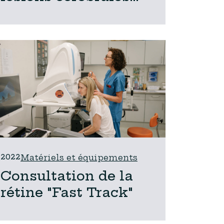
en scanner et IRM,
assistée par
Intelligence
Artificielle
2022
Matériels et équipements
Consultation de la
rétine "Fast Track"