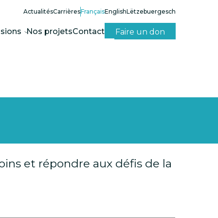
Actualités
Carrières
Français
English
Lëtzebuergesch
sions
Nos projets
Contact
Faire un don
ins et répondre aux défis de la