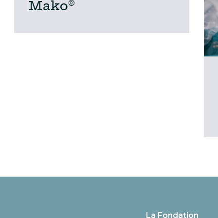
Mako®
La Fondation