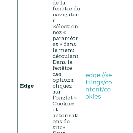
de la
fenêtre du
navigateu
r
Sélection
nez «
paramètr
es » dans
le menu
déroulant
Dans la
fenêtre
des
edge://se
options,
ttings/co
Edge
cliquez
ntent/co
sur
okies
l’onglet «
Cookies
et
autorisati
ons de
site»