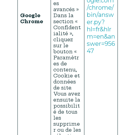
ogle.com
es
/chrome/
avancés »
bin/answ
Google
Dans la
Chrome
section «
er.py?
Confident
hl=fr&hlr
ialité »,
m=en&an
cliquez
swer=956
sur le
47
bouton «
Paramètr
es de
contenu,
Cookie et
données
de site.
Vous avez
ensuite la
possibilit
é de tous
les
supprime
r ou de les