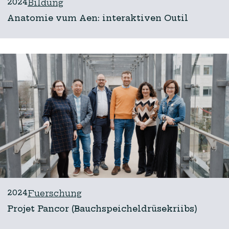
2024
Bildung
Anatomie vum Aen: interaktiven Outil
2024
Fuerschung
Projet Pancor (Bauchspeicheldrüsekriibs)