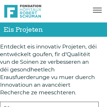
Eis Projeten
Entdeckt eis innovativ Projeten, déi
entwéckelt goufen, fir d'Qualitéit
vun de Soinen ze verbesseren an
déi gesondheetlech
Erausfuerderunge vu muer duerch
Innovatioun an avancéiert
Recherche ze meeschteren.