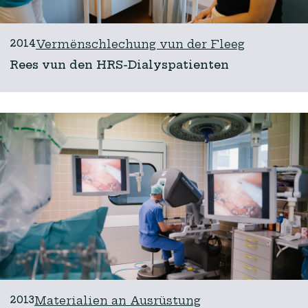
2014
Vermënschlechung vun der Fleeg
Rees vun den HRS-Dialyspatienten
2013
Materialien an Ausrüstung