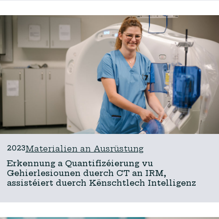
2023
Materialien an Ausrüstung
Erkennung a Quantifizéierung vu
Gehierlesiounen duerch CT an IRM,
assistéiert duerch Kënschtlech Intelligenz