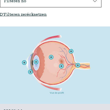
Filteren no
D'Filteren zerécksetzen