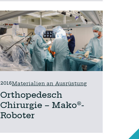
2016
Materialien an Ausrüstung
Orthopedesch
Chirurgie – Mako®-
Roboter