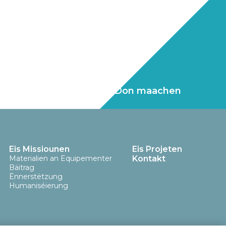
En Don maachen
Eis Missiounen
Eis Projeten
Materialien an Equipementer
Kontakt
Bäitrag
Ënnerstëtzung
Humaniséierung