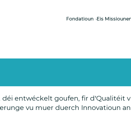
Fondatioun
Eis Missioune
, déi entwéckelt goufen, fir d'Qualitéit
erunge vu muer duerch Innovatioun an