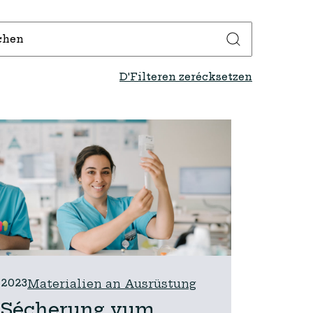
D'Filteren zerécksetzen
2023
Materialien an Ausrüstung
Sécherung vum