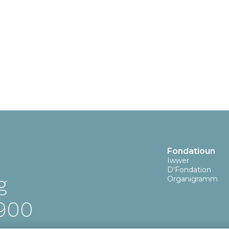
Fondatioun
Iwwer
D’Fondation
g
Organigramm
9900