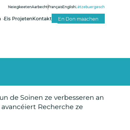
Neiegkeeten
Aarbecht
Français
English
Lëtzebuergesch
n
Eis Projeten
Kontakt
En Don maachen
 vun de Soinen ze verbesseren an
 avancéiert Recherche ze