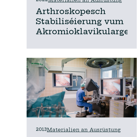
Materialien an Ausrüstung
Arthroskopesch
Stabiliséierung vum
Akromioklavikulargel
2013
Materialien an Ausrüstung