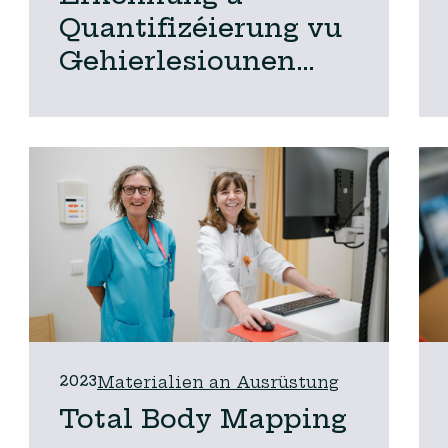
Quantifizéierung vu
Gehierlesiounen
duerch CT an IRM,
assistéiert duerch
Kënschtlech
Intelligenz
2023
Materialien an Ausrüstung
Total Body Mapping