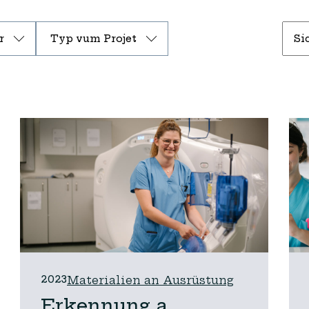
r
Typ vum Projet
2023
Materialien an Ausrüstung
Erkennung a