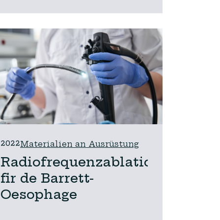
2022
Materialien an Ausrüstung
Radiofrequenzablatioun
fir de Barrett-
Oesophage