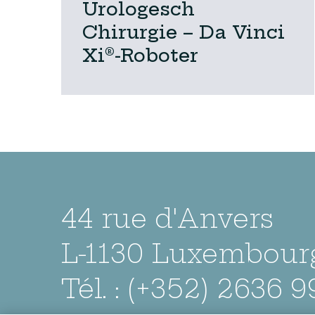
Urologesch
Chirurgie – Da Vinci
Xi®-Roboter
44 rue d'Anvers
L-1130 Luxembour
Tél. : (+352) 2636 