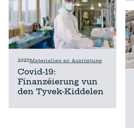
enk
2020
Materialien an Ausrüstung
Covid-19:
Finanzéierung vun
den Tyvek-Kiddelen