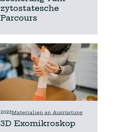
zytostatesche
Parcours
2023
Materialien an Ausrüstung
3D Exomikroskop