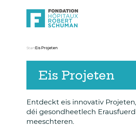
Start
Eis Projeten
Eis Projeten
Entdeckt eis innovativ Projeten
déi gesondheetlech Erausfuerd
meeschteren.