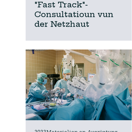
"Fast Track"-
Consultatioun vun
der Netzhaut
2022