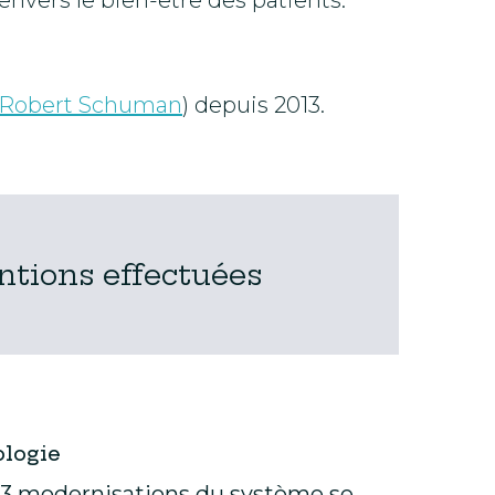
nvers le bien-être des patients.
 Robert Schuman
) depuis 2013.
ntions effectuées
ologie
 3 modernisations du système se