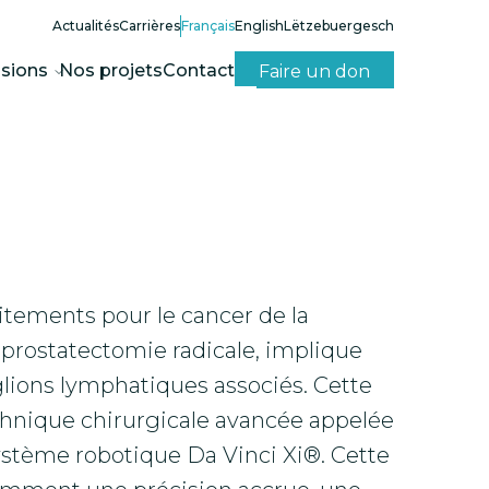
Actualités
Carrières
Français
English
Lëtzebuergesch
sions
Nos projets
Contact
Faire un don
aitements pour le cancer de la
 prostatectomie radicale, implique
glions lymphatiques associés. Cette
echnique chirurgicale avancée appelée
 système robotique Da Vinci Xi®. Cette