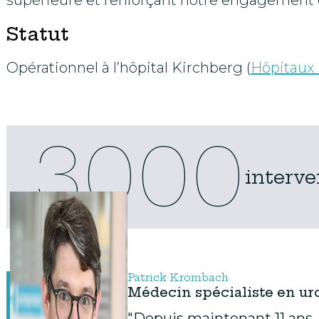
supérieure et renforçant notre engagement e
Statut
Opérationnel à l’hôpital Kirchberg (
Hôpitaux
3000
interve
Patrick Krombach
Médecin spécialiste en ur
"Depuis maintenant 11 ans,