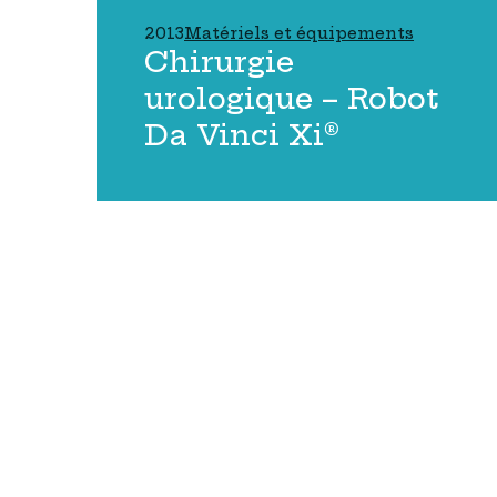
2013
Matériels et équipements
Chirurgie
urologique – Robot
Da Vinci Xi®