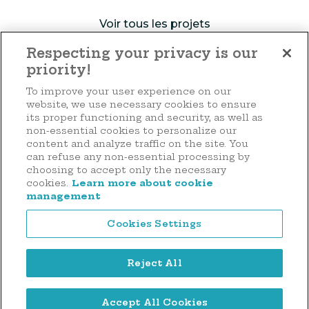
Voir tous les projets
Respecting your privacy is our
priority!
Faire un don
To improve your user experience on our
website, we use necessary cookies to ensure
its proper functioning and security, as well as
non-essential cookies to personalize our
content and analyze traffic on the site. You
44 rue d'Anvers
can refuse any non-essential processing by
L-1130 Luxembourg
choosing to accept only the necessary
cookies.
Learn more about cookie
Tél. : (+352) 2636 9900
management
Cookies Settings
Reject All
Mentions légales
Accept All Cookies