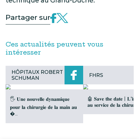
technique au Grand-Duché.
Partager sur
Ces actualités peuvent vous
intéresser
HÔPITAUX ROBERT
FHRS
SCHUMAN
🤖 𝐒𝐚𝐯𝐞 𝐭𝐡𝐞 𝐝𝐚𝐭𝐞 | 𝐋’𝐢𝐧𝐧𝐨
🖐️ 𝐔𝐧𝐞 𝐧𝐨𝐮𝐯𝐞𝐥𝐥𝐞 𝐝𝐲𝐧𝐚𝐦𝐢𝐪𝐮𝐞
𝐚𝐮 𝐬𝐞𝐫𝐯𝐢𝐜𝐞 𝐝𝐞 𝐥𝐚 𝐜𝐡𝐢𝐫𝐮𝐫
𝐩𝐨𝐮𝐫 𝐥𝐚 𝐜𝐡𝐢𝐫𝐮𝐫𝐠𝐢𝐞 𝐝𝐞 𝐥𝐚 𝐦𝐚𝐢𝐧 𝐚𝐮
�...