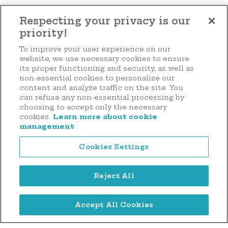
Voir toutes les actualités
Respecting your privacy is our
priority!
To improve your user experience on our
Faire un don
website, we use necessary cookies to ensure
its proper functioning and security, as well as
non-essential cookies to personalize our
content and analyze traffic on the site. You
can refuse any non-essential processing by
44 rue d'Anvers
choosing to accept only the necessary
L-1130 Luxembourg
cookies.
Learn more about cookie
management
Tél. : (+352) 2636 9900
Cookies Settings
Reject All
Accept All Cookies
Mentions légales
Politique de confidentialité