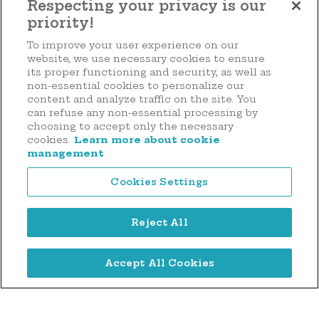
Respecting your privacy is our
priority!
Faire un don
To improve your user experience on our
website, we use necessary cookies to ensure
its proper functioning and security, as well as
non-essential cookies to personalize our
content and analyze traffic on the site. You
44 rue d'Anvers
can refuse any non-essential processing by
L-1130 Luxembourg
choosing to accept only the necessary
cookies.
Learn more about cookie
Tél. : (+352) 2636 9900
management
Cookies Settings
Reject All
Mentions légales
Accept All Cookies
Politique de confidentialité
Politique des cookies
Digitalised by